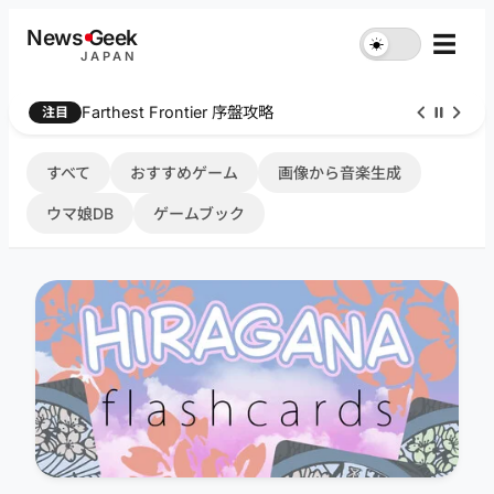
内
News
G
eek
☰
☀︎
容
JAPAN
を
ス
Farthest Frontier 序盤攻略
注目
キ
ッ
プ
すべて
おすすめゲーム
画像から音楽生成
ウマ娘DB
ゲームブック