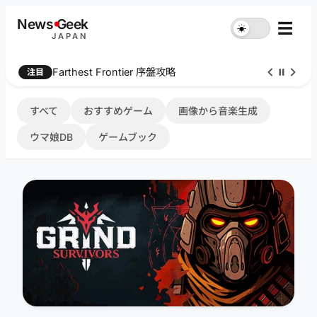
内
News
G
eek
☰
☀︎
容
JAPAN
を
ス
Farthest Frontier 序盤攻略
注目
キ
ッ
プ
すべて
おすすめゲーム
画像から音楽生成
ウマ娘DB
ゲームブック