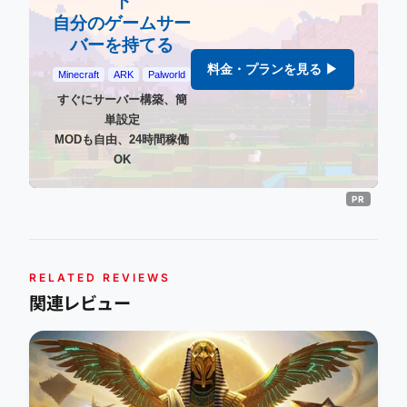
下
自分のゲームサー
バーを持てる
料金・プランを見る ▶
Minecraft
ARK
Palworld
すぐにサーバー構築、簡
単設定
MODも自由、24時間稼働
OK
RELATED REVIEWS
関連レビュー