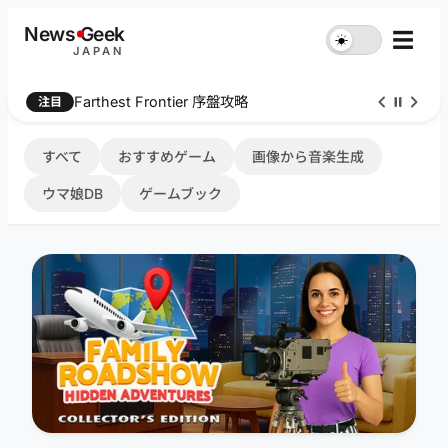
内
News
G
eek
☰
☀︎
容
JAPAN
を
ス
Farthest Frontier 序盤攻略
注目
キ
ッ
プ
すべて
おすすめゲーム
画像から音楽生成
ウマ娘DB
ゲームブック