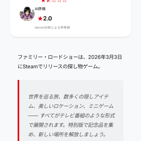
★
☆
★
☆
☆
☆
AI評価
2.0
★
Gemini分析による参考値
ファミリー・ロードショーは、2026年3月3日
にSteamでリリースの探し物ゲーム。
世界を巡る旅、数多くの隠しアイテ
ム、美しいロケーション、ミニゲーム
—— すべてがテレビ番組のような形式
で展開されます。特別版で記念品を集
め、新しい場所を解放しましょう。