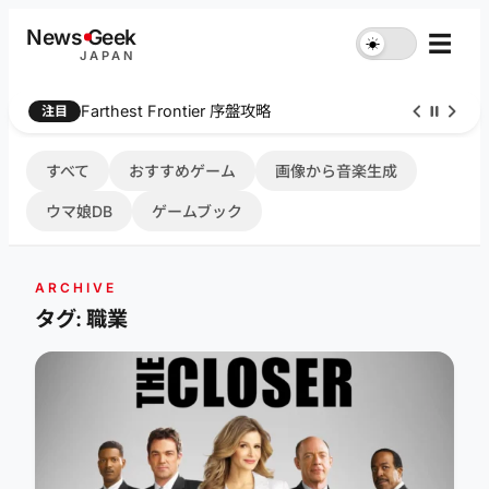
内
News
G
eek
☰
☀︎
容
JAPAN
を
ス
Farthest Frontier 序盤攻略
注目
キ
ッ
プ
すべて
おすすめゲーム
画像から音楽生成
ウマ娘DB
ゲームブック
ARCHIVE
タグ: 職業