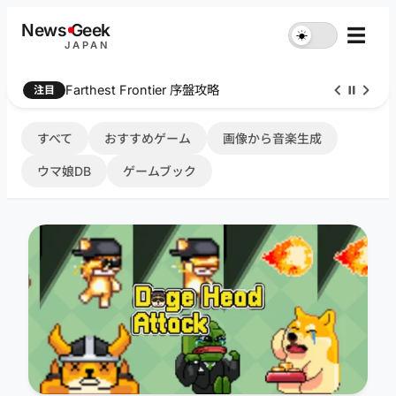
内
News
G
eek
☰
☀︎
容
JAPAN
を
ス
Farthest Frontier 序盤攻略
注目
キ
ッ
プ
すべて
おすすめゲーム
画像から音楽生成
ウマ娘DB
ゲームブック