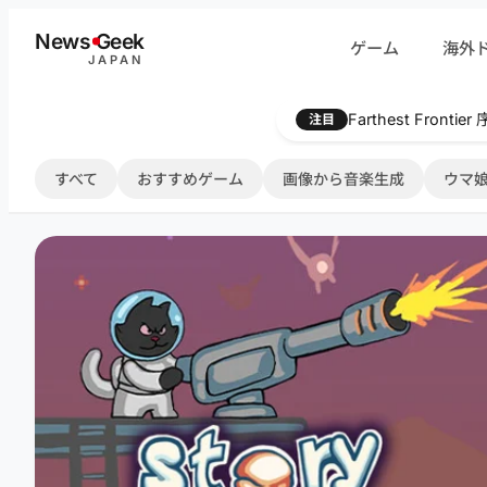
内
News
G
eek
ゲーム
海外
容
JAPAN
を
ス
Farthest Frontie
注目
キ
ッ
すべて
おすすめゲーム
画像から音楽生成
ウマ娘
プ