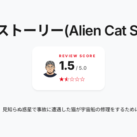
ー(Alien Cat St
REVIEW SCORE
1.5
/ 5.0
★
☆
★
☆
☆
☆
パズル。見知らぬ惑星で事故に遭遇した猫が宇宙船の修理をするた