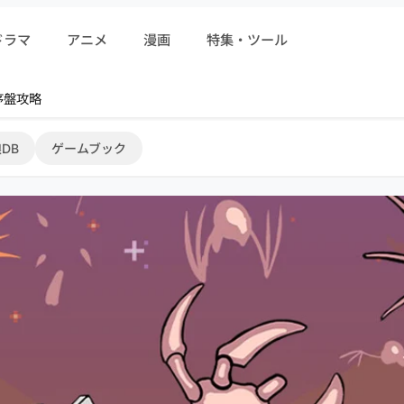
ドラマ
アニメ
漫画
特集・ツール
r 序盤攻略
DB
ゲームブック