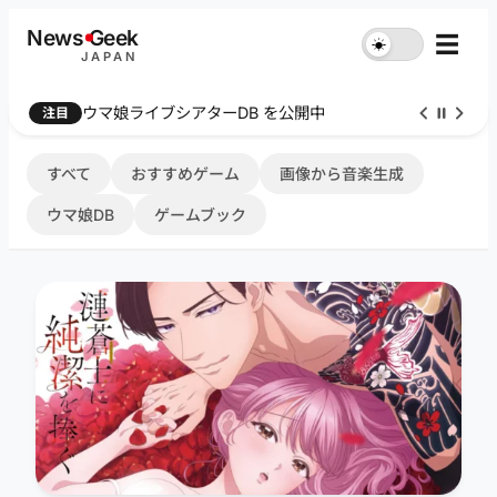
内
News
G
eek
☰
☀︎
容
JAPAN
を
ス
ウマ娘ライブシアターDB を公開中
注目
キ
ッ
プ
すべて
おすすめゲーム
画像から音楽生成
ウマ娘DB
ゲームブック