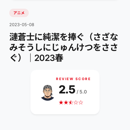
アニメ
2023-05-08
漣蒼士に純潔を捧ぐ（さざな
みそうしにじゅんけつをささ
ぐ）｜2023春
REVIEW SCORE
2.5
/ 5.0
★
★
☆
★
☆
☆