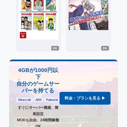
4GBが1000円以
下
自分のゲームサー
バーを持てる
料金・プランを見る ▶
Minecraft
ARK
Palworld
すぐにサーバー構築、簡
単設定
MODも自由、24時間稼働
OK