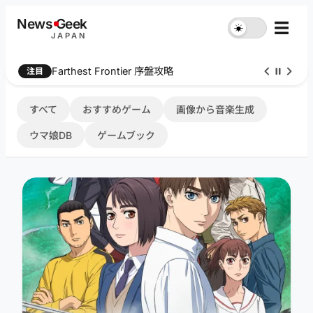
内
News
G
eek
☰
☀︎
容
JAPAN
を
ス
Farthest Frontier 序盤攻略
注目
キ
ッ
プ
すべて
おすすめゲーム
画像から音楽生成
ウマ娘DB
ゲームブック