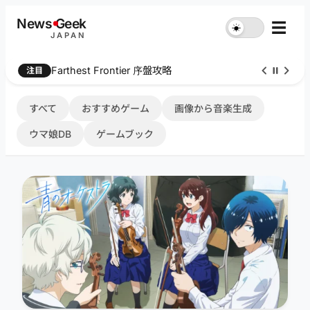
内
News
G
eek
☰
☀︎
容
JAPAN
を
ス
Farthest Frontier 序盤攻略
注目
キ
ッ
プ
すべて
おすすめゲーム
画像から音楽生成
ウマ娘DB
ゲームブック