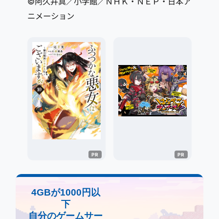
©阿久井真／小学館／ＮＨＫ・ＮＥＰ・日本ア
ニメーション
4GBが1000円以
下
自分のゲームサー