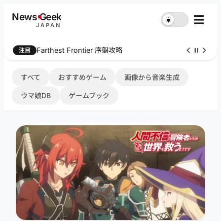
内
News
G
eek
☰
☀︎
容
JAPAN
を
ス
Farthest Frontier 序盤攻略
注目
キ
ッ
プ
すべて
おすすめゲーム
画像から音楽生成
ウマ娘DB
ゲームブック