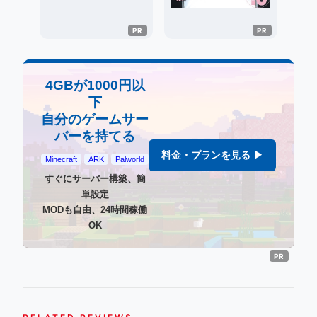
4GBが1000円以
下
自分のゲームサー
バーを持てる
料金・プランを見る ▶
Minecraft
ARK
Palworld
すぐにサーバー構築、簡
単設定
MODも自由、24時間稼働
OK