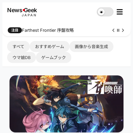
内
News
G
eek
☰
☀︎
容
JAPAN
を
ス
Farthest Frontier 序盤攻略
注目
キ
ッ
プ
すべて
おすすめゲーム
画像から音楽生成
ウマ娘DB
ゲームブック