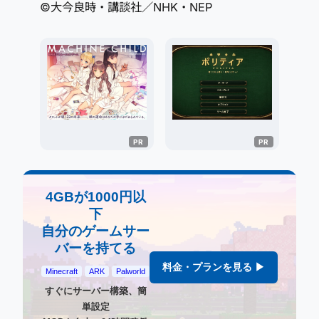
©⼤今良時・講談社／NHK・NEP
4GBが1000円以
下
自分のゲームサー
バーを持てる
料金・プランを見る ▶
Minecraft
ARK
Palworld
すぐにサーバー構築、簡
単設定