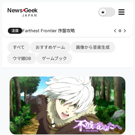
内
News
G
eek
☰
☀︎
容
JAPAN
を
ス
Farthest Frontier 序盤攻略
注目
キ
ッ
プ
すべて
おすすめゲーム
画像から音楽生成
ウマ娘DB
ゲームブック