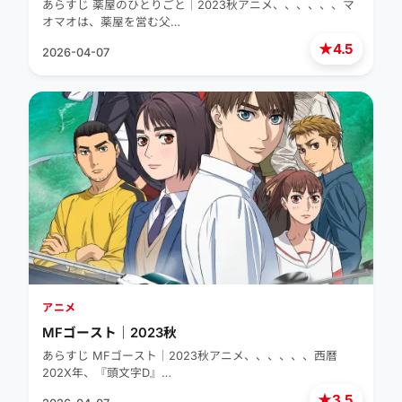
あらすじ 薬屋のひとりごと｜2023秋アニメ、、、、、、マ
オマオは、薬屋を営む父…
★
4.5
2026-04-07
アニメ
MFゴースト｜2023秋
あらすじ MFゴースト｜2023秋アニメ、、、、、、西暦
202X年、『頭文字D』…
★
3.5