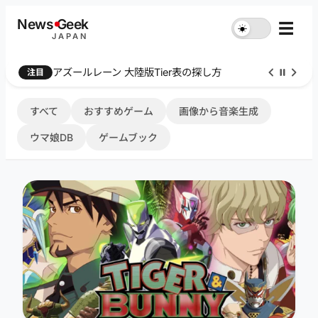
内
News
G
eek
☰
☀︎
容
JAPAN
を
ス
Farthest Frontier 序盤攻略
注目
キ
ッ
プ
すべて
おすすめゲーム
画像から音楽生成
ウマ娘DB
ゲームブック