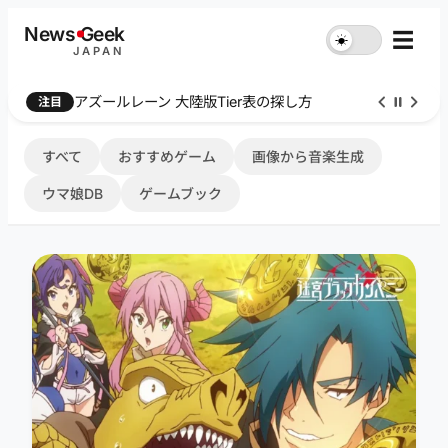
内
News
G
eek
☰
☀︎
容
JAPAN
を
ス
Farthest Frontier 序盤攻略
注目
キ
ッ
プ
すべて
おすすめゲーム
画像から音楽生成
ウマ娘DB
ゲームブック