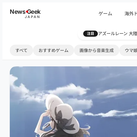
内
News
G
eek
ゲーム
海外
容
JAPAN
を
ス
Farthest Frontie
注目
キ
ッ
すべて
おすすめゲーム
画像から音楽生成
ウマ娘
プ