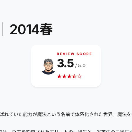
2014春
REVIEW SCORE
3.5
/ 5.0
★
★
★
☆
★
☆
呼ばれていた能力が魔法という名前で体系化された世界。魔法