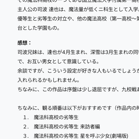
その魔法科高校の一つである国立魔法大学付属第一高
主人公の司波 達也は、魔法量が低くニ科生として入学
優等生と劣等生の対立や、他の魔法高校（第一高校～
台とした学園もの。
感想：
司波兄妹は、達也が4月生まれ、深雪は3月生まれの
で、お互い男女として意識している。
余談ですが、こういう設定が好きな人もいるでしょう
入れられるかもしれません。
ちなみに、この作品は序盤は少し退屈ですが、九校戦
ちなみに、観る順番は以下がおすすめです（作品内の
１. 魔法科高校の劣等生
２. 魔法科高校の劣等生 来訪者編
３. 魔法科高校の劣等生 星を呼ぶ少女(劇場版)