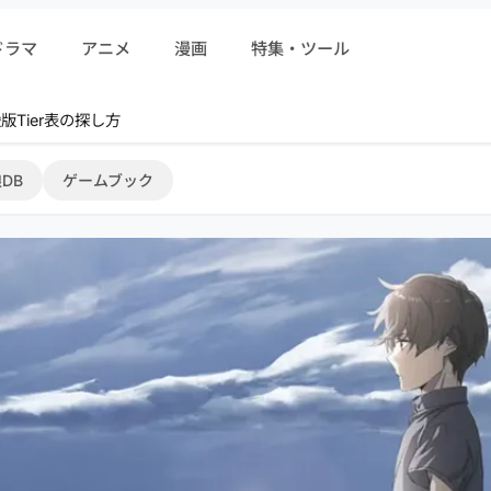
ドラマ
アニメ
漫画
特集・ツール
r 序盤攻略
DB
ゲームブック