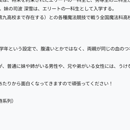
校は、将来を約束されたエリートの一科生と、劣等生のニ科生
。妹の司波 深雪は、エリートの一科生として入学する。
第九高校まで存在する）との各種魔法競技で戦う全国魔法科高
同学年という設定で、腹違いとかではなく、両親が同じの血のつ
が、普通に妹や姉がいる男性や、兄や弟がいる女性には、うけ
あたりから面白くなってきますので頑張ってください！
時系列）