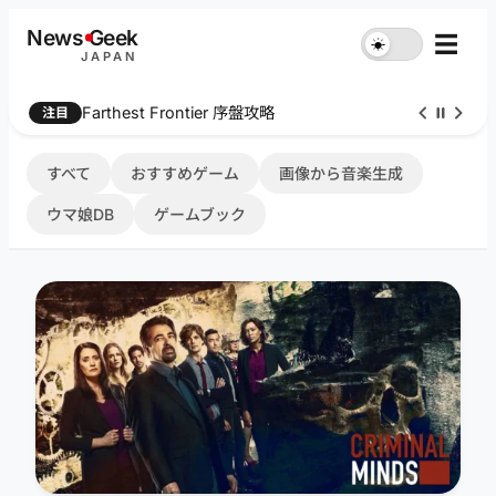
内
News
G
eek
☰
☀︎
容
JAPAN
を
ス
Farthest Frontier 序盤攻略
注目
キ
ッ
プ
すべて
おすすめゲーム
画像から音楽生成
ウマ娘DB
ゲームブック