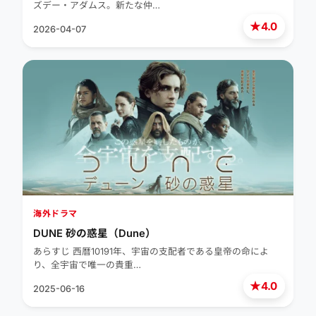
ズデー・アダムス。新たな仲…
★
4.0
2026-04-07
海外ドラマ
DUNE 砂の惑星（Dune）
あらすじ 西暦10191年、宇宙の支配者である皇帝の命によ
り、全宇宙で唯一の貴重…
★
4.0
2025-06-16