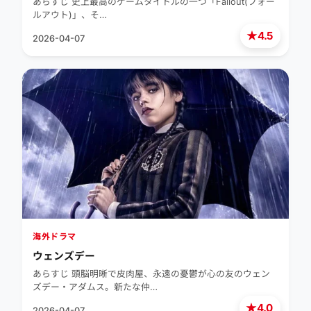
あらすじ 史上最高のゲームタイトルの一つ「Fallout(フォー
ルアウト)」、そ…
★
4.5
2026-04-07
海外ドラマ
ウェンズデー
あらすじ 頭脳明晰で皮肉屋、永遠の憂鬱が心の友のウェン
ズデー・アダムス。新たな仲…
★
4.0
2026-04-07