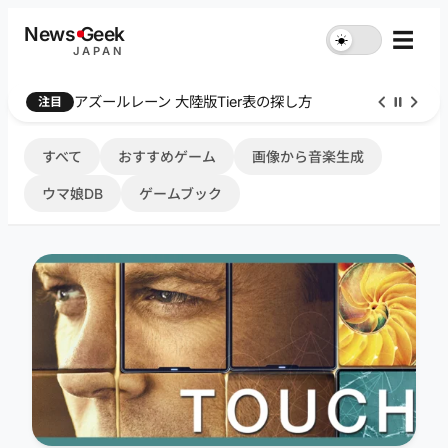
内
News
G
eek
☰
☀︎
容
JAPAN
を
ス
Farthest Frontier 序盤攻略
注目
キ
ッ
プ
すべて
おすすめゲーム
画像から音楽生成
ウマ娘DB
ゲームブック