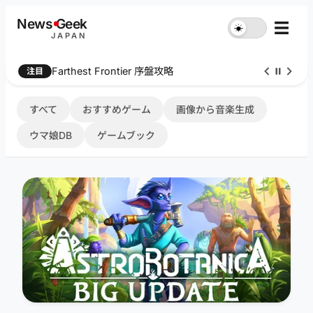
内
News
G
eek
☰
☀︎
容
JAPAN
を
ス
Farthest Frontier 序盤攻略
注目
キ
ッ
プ
すべて
おすすめゲーム
画像から音楽生成
ウマ娘DB
ゲームブック