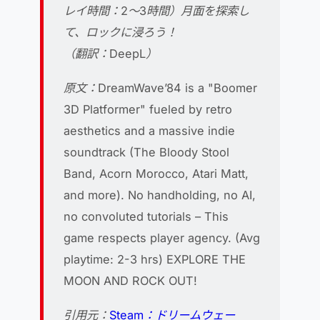
レイ時間：2～3時間）月面を探索し
て、ロックに浸ろう！
（翻訳：DeepL）
原文：DreamWave’84 is a "Boomer
3D Platformer" fueled by retro
aesthetics and a massive indie
soundtrack (The Bloody Stool
Band, Acorn Morocco, Atari Matt,
and more). No handholding, no AI,
no convoluted tutorials – This
game respects player agency. (Avg
playtime: 2-3 hrs) EXPLORE THE
MOON AND ROCK OUT!
引用元：
Steam：ドリームウェー