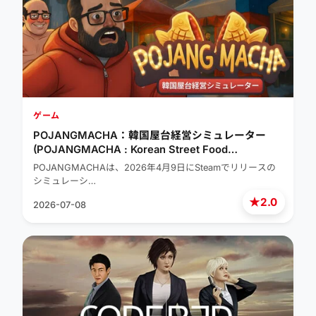
ゲーム
POJANGMACHA：韓国屋台経営シミュレーター
(POJANGMACHA : Korean Street Food
Management Simulator)
POJANGMACHAは、2026年4月9日にSteamでリリースの
シミュレーシ…
★
2.0
2026-07-08