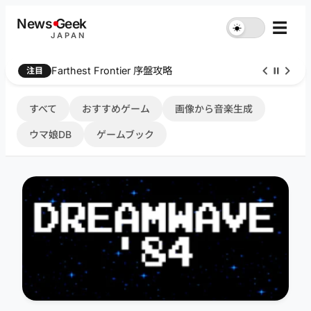
内
News
G
eek
☰
☀︎
容
JAPAN
を
ス
Farthest Frontier 序盤攻略
注目
キ
ッ
プ
すべて
おすすめゲーム
画像から音楽生成
ウマ娘DB
ゲームブック