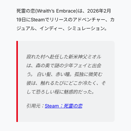
死霊の恋(Wraith’s Embrace)は、2026年2月
19日にSteamでリリースのアドベンチャー、カ
ジュアル、インディー、シミュレーション。
寂れた村へ赴任した新米神父ミオル
は、森の奥で謎の少年フェイと出会
う。 白い髪、赤い瞳。孤独に微笑む
彼は、触れるたびにどこか冷たく、そ
して恐ろしい程に魅惑的だった。
引用元：
Steam：死霊の恋