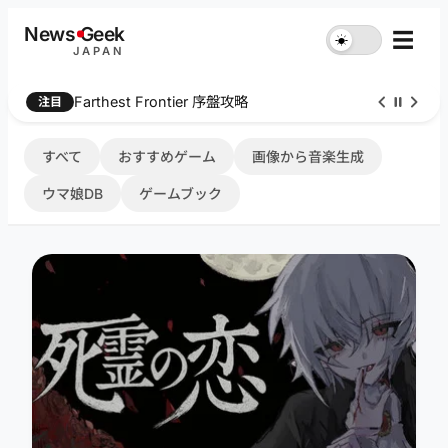
内
News
G
eek
☰
☀︎
容
JAPAN
を
ス
Farthest Frontier 序盤攻略
注目
キ
ッ
プ
すべて
おすすめゲーム
画像から音楽生成
ウマ娘DB
ゲームブック