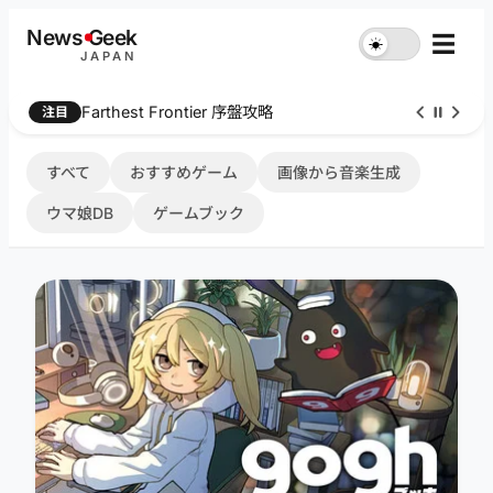
内
News
G
eek
☰
☀︎
容
JAPAN
を
ス
Farthest Frontier 序盤攻略
注目
キ
ッ
プ
すべて
おすすめゲーム
画像から音楽生成
ウマ娘DB
ゲームブック