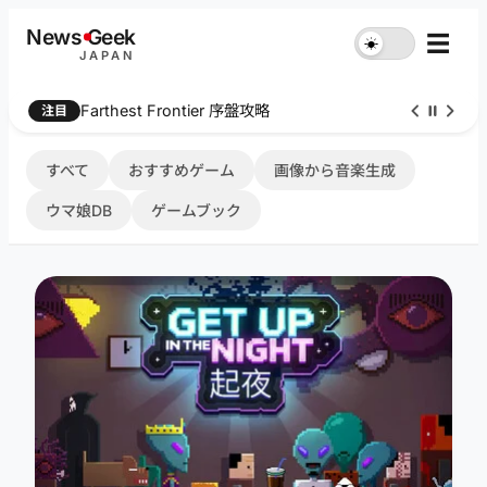
内
News
G
eek
☰
☀︎
容
JAPAN
を
ス
Farthest Frontier 序盤攻略
注目
キ
ッ
プ
すべて
おすすめゲーム
画像から音楽生成
ウマ娘DB
ゲームブック