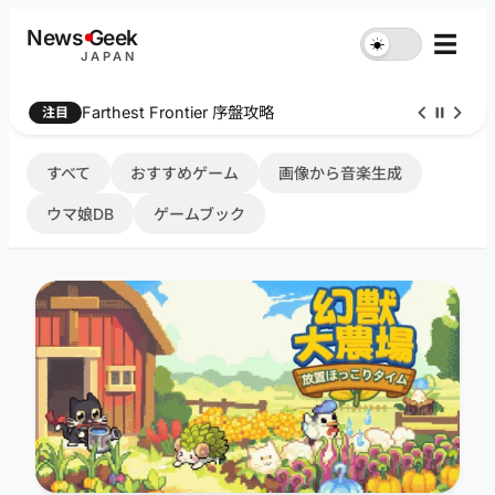
内
News
G
eek
☰
☀︎
容
JAPAN
を
ス
Farthest Frontier 序盤攻略
注目
キ
ッ
プ
すべて
おすすめゲーム
画像から音楽生成
ウマ娘DB
ゲームブック