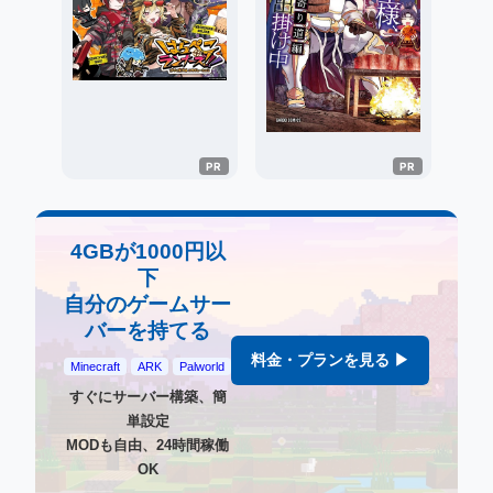
4GBが1000円以
下
自分のゲームサー
バーを持てる
料金・プランを見る ▶
Minecraft
ARK
Palworld
すぐにサーバー構築、簡
単設定
MODも自由、24時間稼働
OK