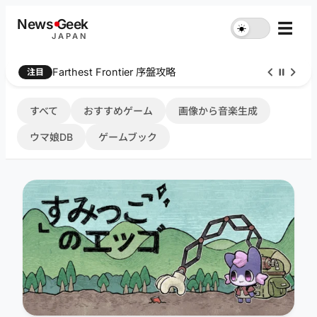
内
News
G
eek
☰
☀︎
容
JAPAN
を
ス
Farthest Frontier 序盤攻略
注目
キ
ッ
プ
すべて
おすすめゲーム
画像から音楽生成
ウマ娘DB
ゲームブック