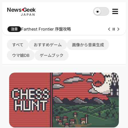
内
News
G
eek
☰
☀︎
容
JAPAN
を
ス
Farthest Frontier 序盤攻略
注目
キ
ッ
プ
すべて
おすすめゲーム
画像から音楽生成
ウマ娘DB
ゲームブック