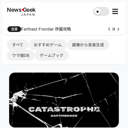
内
News
G
eek
☰
☀︎
容
JAPAN
を
ス
Farthest Frontier 序盤攻略
注目
キ
ッ
プ
すべて
おすすめゲーム
画像から音楽生成
ウマ娘DB
ゲームブック