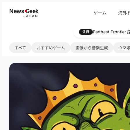
内
News
G
eek
ゲーム
海外
容
JAPAN
を
ス
Farthest Frontie
注目
キ
ッ
すべて
おすすめゲーム
画像から音楽生成
ウマ娘
プ