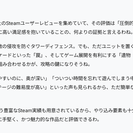
上のSteamユーザーレビューを集めていて、その評価は「圧
に高い満足感を抱いていることの、何よりの証拠と言えるわね
敵の侵攻を防ぐタワーディフェンス。でも、ただユニットを置
ケードといった「罠」、そしてゲーム展開を有利にする「遺物
組み合わせるかが、攻略の鍵になりそうね。
りやすいのに、奥が深い」「ついつい時間を忘れて遊んでしま
テージの難易度が高い」といった声も見られるから、ただ簡単
う豊富なSteam実績も用意されているから、やり込み要素も
に手堅く、かつ魅力的な作品だと評価できるわ。