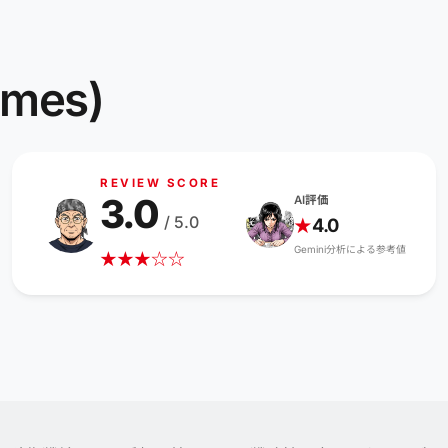
es)
REVIEW SCORE
3.0
AI評価
/ 5.0
4.0
★
Gemini分析による参考値
★
★
★
☆
☆