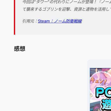
今回は“タワー”の代わりにノームが登場！『ノ
て襲来するゴブリンを迎撃、資源と遺物を活用し
引用元：
Steam：ノーム防衛戦線
感想