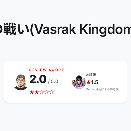
Vasrak Kingdom: B
REVIEW SCORE
2.0
AI評価
/ 5.0
1.5
★
Gemini分析による参考値
★
★
☆
☆
☆