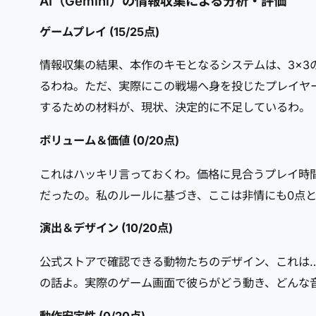
AI（Gemini）の情報収集による分析・評価
ゲームプレイ (15/25点)
情報収集の結果、本作のキモとなるシステムは、3×
るわね。ただ、実際にこの戦場へ身を投じたプレイヤ
するための材料が、現状、決定的に不足しているわ。
ボリューム＆価値 (0/20点)
これはハッキリ言っておくわ。価格に見合うプレイ時
だったの。私のルールに基づき、ここは非情にも0点
演出＆デザイン (10/20点)
公式ストアで確認できる動物たちのデザイン、これは
の話よ。実際のゲーム画面で彼らがどう動き、どんな
動作安定性 (0/20点)