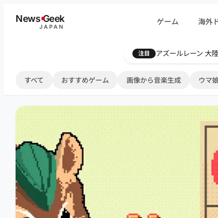
内
News
G
eek
ゲーム
海外
容
JAPAN
を
ス
Farthest Frontie
注目
キ
ッ
すべて
おすすめゲーム
画像から音楽生成
ウマ娘
プ