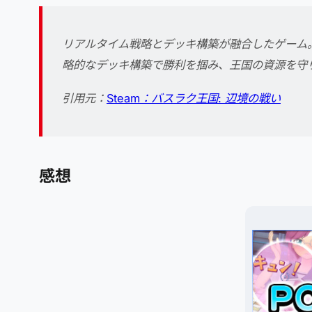
リアルタイム戦略とデッキ構築が融合したゲーム
略的なデッキ構築で勝利を掴み、王国の資源を守
引用元：
Steam：バスラ​​ク王国: 辺境の戦い
感想