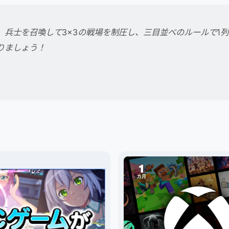
。兵士を召喚して3×3の戦場を制圧し、三目並べのルールで1
りましょう！