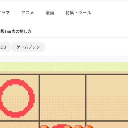
ドラマ
アニメ
漫画
特集・ツール
r 序盤攻略
DB
ゲームブック