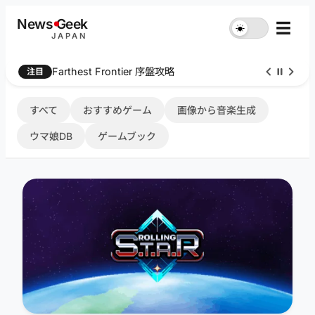
内
News
G
eek
☰
☀︎
容
JAPAN
を
ス
Farthest Frontier 序盤攻略
注目
キ
ッ
プ
すべて
おすすめゲーム
画像から音楽生成
ウマ娘DB
ゲームブック