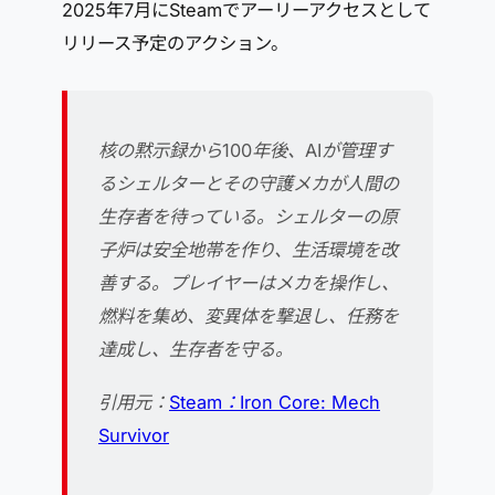
2025年7月にSteamでアーリーアクセスとして
リリース予定のアクション。
核の黙示録から100年後、AIが管理す
るシェルターとその守護メカが人間の
生存者を待っている。シェルターの原
子炉は安全地帯を作り、生活環境を改
善する。プレイヤーはメカを操作し、
燃料を集め、変異体を撃退し、任務を
達成し、生存者を守る。
引用元：
Steam：Iron Core: Mech
Survivor