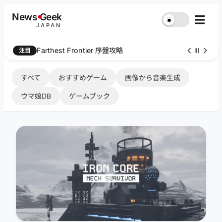
内
News
G
eek
☰
☀︎
容
JAPAN
を
ス
Farthest Frontier 序盤攻略
注目
キ
ッ
プ
すべて
おすすめゲーム
画像から音楽生成
ウマ娘DB
ゲームブック