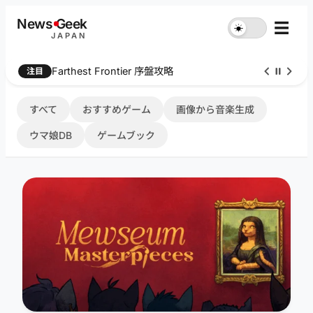
内
News
G
eek
☰
☀︎
容
JAPAN
を
ス
Farthest Frontier 序盤攻略
注目
キ
ッ
プ
すべて
おすすめゲーム
画像から音楽生成
ウマ娘DB
ゲームブック