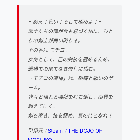
～鍛え！戦い！そして極めよ！～
武士たちの魂が今も息づく地に、ひと
りの剣士が舞い降りる。
その名は モチコ。
女侍として、己の剣技を極めるため、
道場での果てなき修行に挑む。
「モチコの道場」は、鍛錬と戦いのゲ
ーム。
次々と現れる強敵を打ち倒し、限界を
超えていく。
剣を磨き、技を極め、真の侍となれ！
引用元：
Steam：THE DOJO OF
MOCHIKO