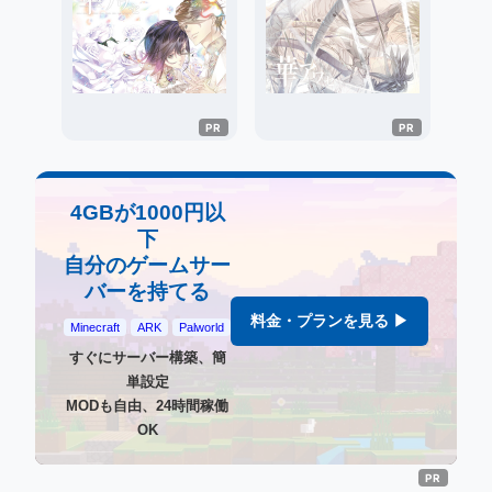
4GBが1000円以
下
自分のゲームサー
バーを持てる
料金・プランを見る ▶
Minecraft
ARK
Palworld
すぐにサーバー構築、簡
単設定
MODも自由、24時間稼働
OK