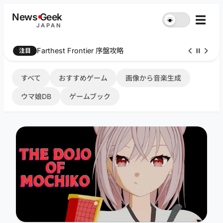
内
News
G
eek
☰
☀︎
容
JAPAN
を
ス
Farthest Frontier 序盤攻略
注目
キ
ッ
プ
すべて
おすすめゲーム
画像から音楽生成
ウマ娘DB
ゲームブック