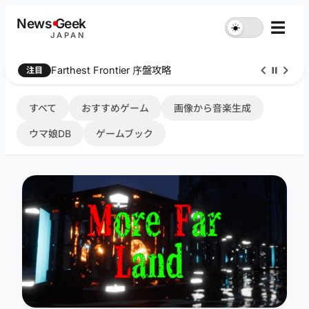
内
News
G
eek
☰
☀︎
容
JAPAN
を
ス
Farthest Frontier 序盤攻略
注目
キ
ッ
プ
すべて
おすすめゲーム
画像から音楽生成
ウマ娘DB
ゲームブック