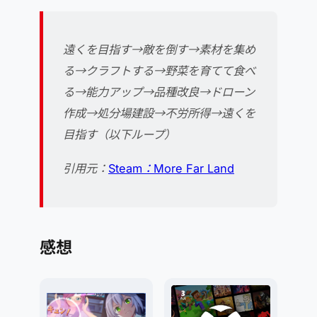
遠くを目指す→敵を倒す→素材を集め
る→クラフトする→野菜を育てて食べ
る→能力アップ→品種改良→ドローン
作成→処分場建設→不労所得→遠くを
目指す（以下ループ）
引用元：
Steam：More Far Land
感想