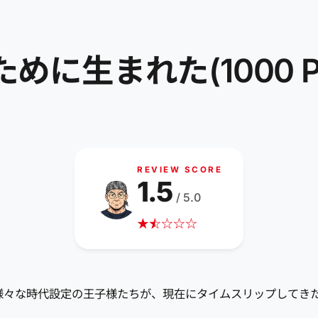
に生まれた(1000 Princ
REVIEW SCORE
1.5
/ 5.0
★
☆
★
☆
☆
☆
ル。様々な時代設定の王子様たちが、現在にタイムスリップしてき