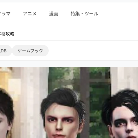
ドラマ
アニメ
漫画
特集・ツール
r 序盤攻略
DB
ゲームブック