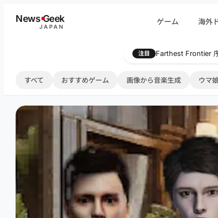
内
News
G
eek
ゲーム
海外
容
JAPAN
を
ス
Farthest Frontie
注目
キ
ッ
すべて
おすすめゲーム
画像から音楽生成
ウマ娘
プ