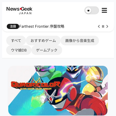
内
News
G
eek
☰
☀︎
容
JAPAN
を
ス
Farthest Frontier 序盤攻略
注目
キ
ッ
プ
すべて
おすすめゲーム
画像から音楽生成
ウマ娘DB
ゲームブック