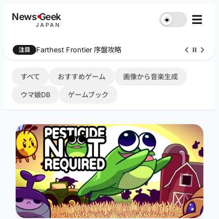
内
News
G
eek
☰
☀︎
容
JAPAN
を
ス
Farthest Frontier 序盤攻略
注目
キ
ッ
プ
すべて
おすすめゲーム
画像から音楽生成
ウマ娘DB
ゲームブック