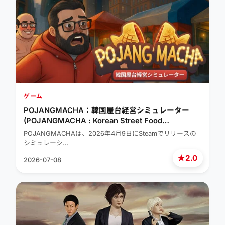
ゲーム
POJANGMACHA：韓国屋台経営シミュレーター
(POJANGMACHA : Korean Street Food
Management Simulator)
POJANGMACHAは、2026年4月9日にSteamでリリースの
シミュレーシ…
★
2.0
2026-07-08