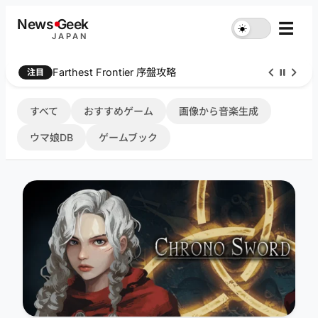
内
News
G
eek
☰
☀︎
容
JAPAN
を
ス
Farthest Frontier 序盤攻略
注目
キ
ッ
プ
すべて
おすすめゲーム
画像から音楽生成
ウマ娘DB
ゲームブック