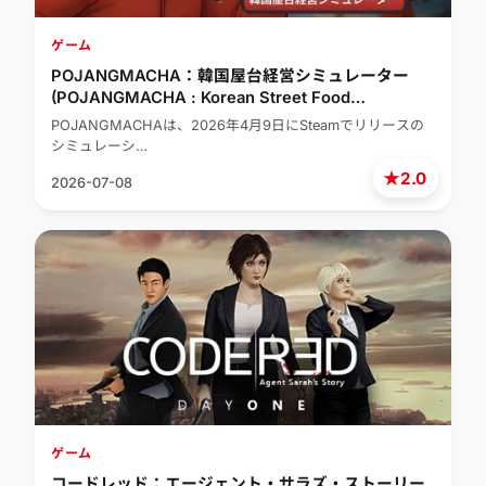
ゲーム
POJANGMACHA：韓国屋台経営シミュレーター
(POJANGMACHA : Korean Street Food
Management Simulator)
POJANGMACHAは、2026年4月9日にSteamでリリースの
シミュレーシ…
★
2.0
2026-07-08
ゲーム
コードレッド：エージェント・サラズ・ストーリー