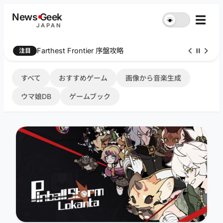
内
News
G
eek
☰
☀︎
容
JAPAN
を
ス
Farthest Frontier 序盤攻略
注目
キ
ッ
プ
すべて
おすすめゲーム
画像から音楽生成
ウマ娘DB
ゲームブック