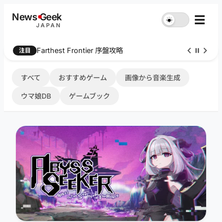
内
News
G
eek
☰
☀︎
容
JAPAN
を
ス
Farthest Frontier 序盤攻略
注目
キ
ッ
プ
すべて
おすすめゲーム
画像から音楽生成
ウマ娘DB
ゲームブック