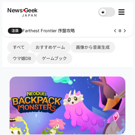
内
News
G
eek
☰
☀︎
容
JAPAN
を
ス
Farthest Frontier 序盤攻略
注目
キ
ッ
プ
すべて
おすすめゲーム
画像から音楽生成
ウマ娘DB
ゲームブック