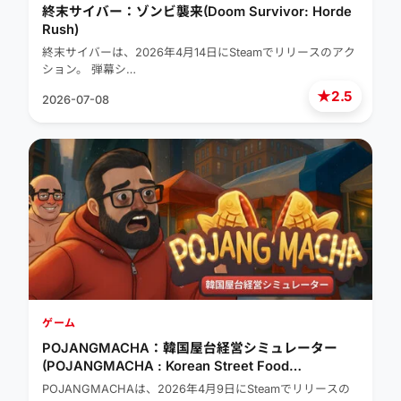
終末サイバー：ゾンビ襲来(Doom Survivor: Horde
Rush)
終末サイバーは、2026年4月14日にSteamでリリースのアク
ション。 弾幕シ…
★
2.5
2026-07-08
ゲーム
POJANGMACHA：韓国屋台経営シミュレーター
(POJANGMACHA : Korean Street Food
Management Simulator)
POJANGMACHAは、2026年4月9日にSteamでリリースの