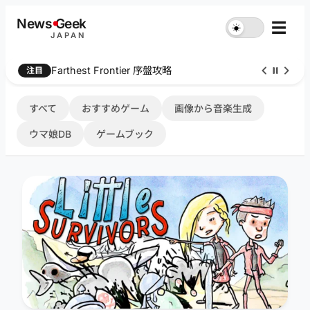
内
News
G
eek
☰
☀︎
容
JAPAN
を
ス
Farthest Frontier 序盤攻略
注目
キ
ッ
プ
すべて
おすすめゲーム
画像から音楽生成
ウマ娘DB
ゲームブック