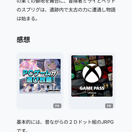
の果ての僻地を舞台に、冒険者ミライとペット
のスプリグは、遺跡内で太古の力に遭遇し物語
は始まる。
感想
基本的には、昔ながらの２Ｄドット絵のJRPG
です。