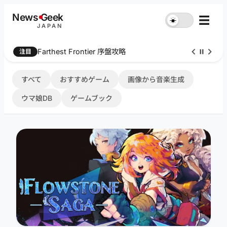
内
News
G
eek
☰
☀︎
容
JAPAN
を
ス
Farthest Frontier 序盤攻略
注目
キ
ッ
プ
すべて
おすすめゲーム
画像から音楽生成
ウマ娘DB
ゲームブック