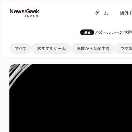
内
News
G
eek
ゲーム
海外
容
JAPAN
を
ス
Farthest Frontie
注目
キ
ッ
すべて
おすすめゲーム
画像から音楽生成
ウマ娘
プ