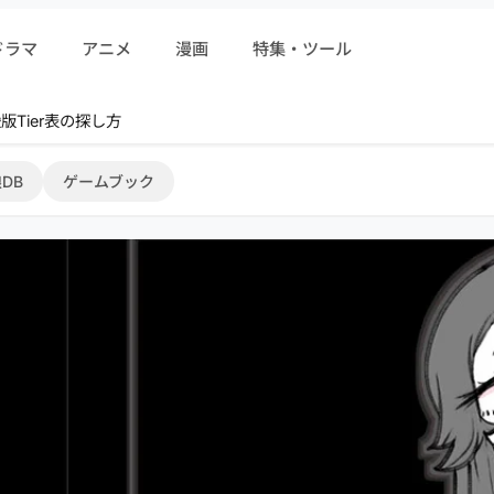
ドラマ
アニメ
漫画
特集・ツール
r 序盤攻略
DB
ゲームブック