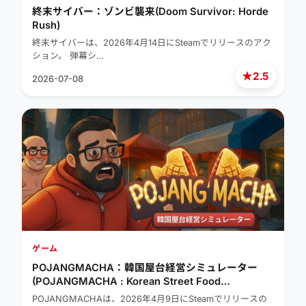
終末サイバー：ゾンビ襲来(Doom Survivor: Horde
Rush)
終末サイバーは、2026年4月14日にSteamでリリースのアク
ション。 弾幕シ…
★
2.5
2026-07-08
ゲーム
POJANGMACHA：韓国屋台経営シミュレーター
(POJANGMACHA : Korean Street Food
Management Simulator)
POJANGMACHAは、2026年4月9日にSteamでリリースの