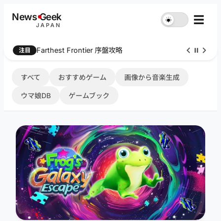
内
News
G
eek
☰
☀︎
容
JAPAN
を
ス
Farthest Frontier 序盤攻略
注目
キ
ッ
プ
すべて
おすすめゲーム
画像から音楽生成
ウマ娘DB
ゲームブック