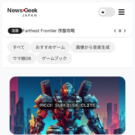
内
News
G
eek
☰
☀︎
容
JAPAN
を
ス
Farthest Frontier 序盤攻略
注目
キ
ッ
プ
すべて
おすすめゲーム
画像から音楽生成
ウマ娘DB
ゲームブック