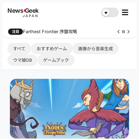
内
News
G
eek
☰
☀︎
容
JAPAN
を
ス
Farthest Frontier 序盤攻略
注目
キ
ッ
プ
すべて
おすすめゲーム
画像から音楽生成
ウマ娘DB
ゲームブック