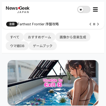
内
News
G
eek
☰
☀︎
容
JAPAN
を
ス
Farthest Frontier 序盤攻略
注目
キ
ッ
プ
すべて
おすすめゲーム
画像から音楽生成
ウマ娘DB
ゲームブック