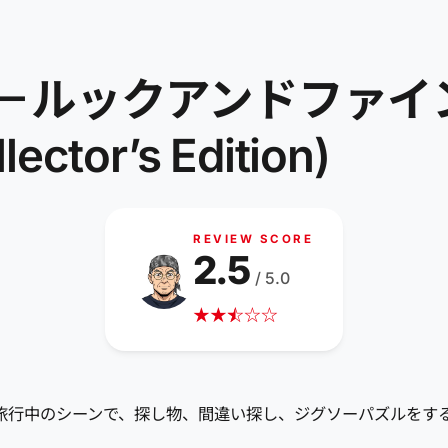
ックアンドファインドC
lector’s Edition)
REVIEW SCORE
2.5
/ 5.0
★
★
☆
★
☆
☆
ム。旅行中のシーンで、探し物、間違い探し、ジグソーパズルをす