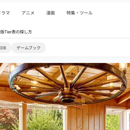
ドラマ
アニメ
漫画
特集・ツール
r 序盤攻略
DB
ゲームブック