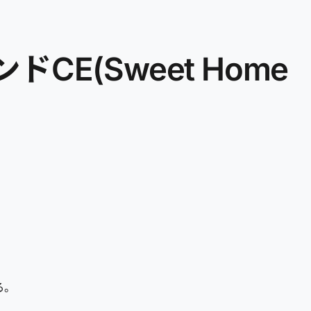
E(Sweet Home
る。