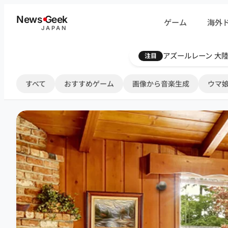
内
News
G
eek
ゲーム
海外
容
JAPAN
を
ス
Farthest Frontie
注目
キ
ッ
すべて
おすすめゲーム
画像から音楽生成
ウマ娘
プ