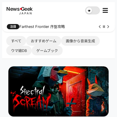
内
News
G
eek
☰
☀︎
容
JAPAN
を
ス
Farthest Frontier 序盤攻略
注目
キ
ッ
プ
すべて
おすすめゲーム
画像から音楽生成
ウマ娘DB
ゲームブック