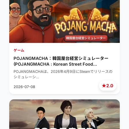
ゲーム
POJANGMACHA：韓国屋台経営シミュレーター
(POJANGMACHA : Korean Street Food
Management Simulator)
POJANGMACHAは、2026年4月9日にSteamでリリースの
シミュレーシ…
★
2.0
2026-07-08